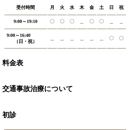
受付時間
月
火
水
木
金
土
日
祝
9:00～19:10
〇
〇
〇
＿
〇
〇
＿
＿
9:00～16:40
＿
＿
＿
＿
＿
＿
〇
〇
（日・祝）
料金表
交通事故治療について
初診