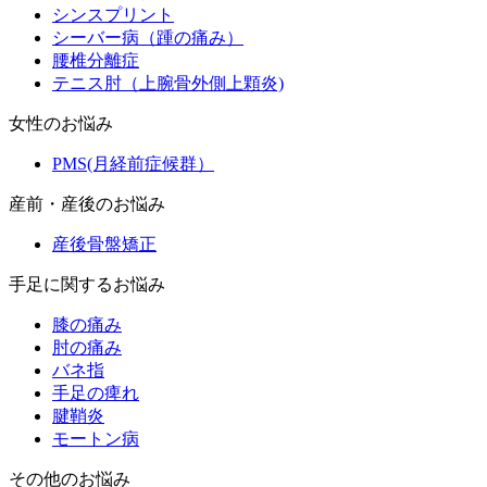
シンスプリント
シーバー病（踵の痛み）
腰椎分離症
テニス肘（上腕骨外側上顆炎)
女性のお悩み
PMS(月経前症候群）
産前・産後のお悩み
産後骨盤矯正
手足に関するお悩み
膝の痛み
肘の痛み
バネ指
手足の痺れ
腱鞘炎
モートン病
その他のお悩み