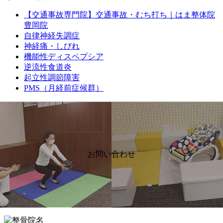
【交通事故専門院】交通事故・むち打ち｜はま整体院
豊岡院
自律神経失調症
神経痛・しびれ
機能性ディスペプシア
逆流性食道炎
起立性調節障害
PMS（月経前症候群）
お問い合わせ