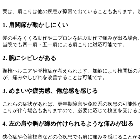
実は、肩こりは他の疾患が原因で出ていることもあります。
1. 肩関節が動かしにくい
髪の毛をくくる動作やエプロンを結ぶ動作で痛みが出る場合
当院でも四十肩・五十肩による肩こりに対応可能です。
2. 腕にシビレがある
頸椎ヘルニアや脊椎症が考えられます。加齢により椎間板の
が、痛みやしびれを改善することは可能です。
3. めまいや疲労感、倦怠感を感じる
これらの症状があれば、更年期障害や免疫系の疾患の可能性
こりが伴う場合もありますので、必要に応じて検査を受ける
4. 左の肩や胸が締め付けられるような痛みが出る
狭心症や心筋梗塞などの心疾患でも肩に痛みを感じることが