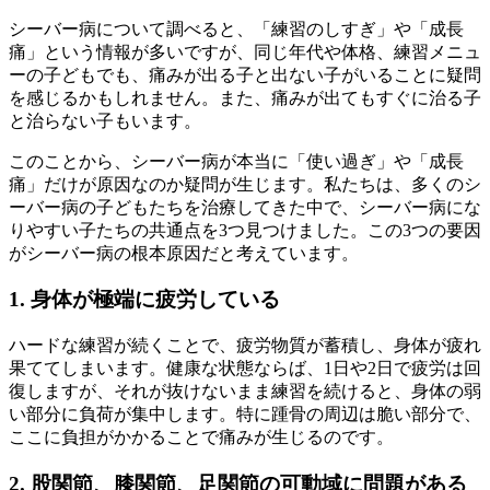
シーバー病について調べると、「練習のしすぎ」や「成長
痛」という情報が多いですが、同じ年代や体格、練習メニュ
ーの子どもでも、痛みが出る子と出ない子がいることに疑問
を感じるかもしれません。また、痛みが出てもすぐに治る子
と治らない子もいます。
このことから、シーバー病が本当に「使い過ぎ」や「成長
痛」だけが原因なのか疑問が生じます。私たちは、多くのシ
ーバー病の子どもたちを治療してきた中で、シーバー病にな
りやすい子たちの共通点を3つ見つけました。この3つの要因
がシーバー病の根本原因だと考えています。
1. 身体が極端に疲労している
ハードな練習が続くことで、疲労物質が蓄積し、身体が疲れ
果ててしまいます。健康な状態ならば、1日や2日で疲労は回
復しますが、それが抜けないまま練習を続けると、身体の弱
い部分に負荷が集中します。特に踵骨の周辺は脆い部分で、
ここに負担がかかることで痛みが生じるのです。
2. 股関節、膝関節、足関節の可動域に問題がある