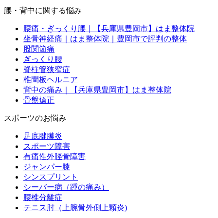
腰・背中に関する悩み
腰痛・ぎっくり腰｜【兵庫県豊岡市】はま整体院
坐骨神経痛｜はま整体院｜豊岡市で評判の整体
股関節痛
ぎっくり腰
脊柱管狭窄症
椎間板ヘルニア
背中の痛み｜【兵庫県豊岡市】はま整体院
骨盤矯正
スポーツのお悩み
足底腱膜炎
スポーツ障害
有痛性外脛骨障害
ジャンパー膝
シンスプリント
シーバー病（踵の痛み）
腰椎分離症
テニス肘（上腕骨外側上顆炎)