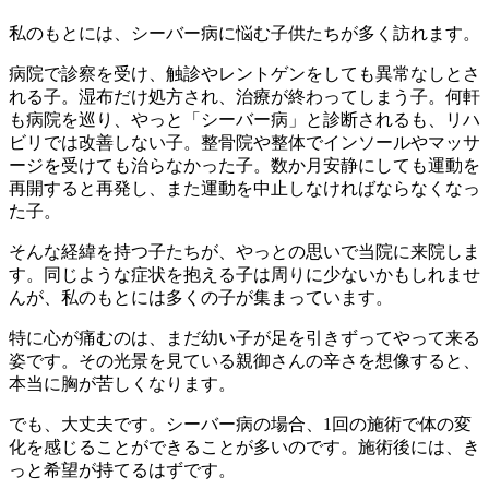
私のもとには、シーバー病に悩む子供たちが多く訪れます。
病院で診察を受け、触診やレントゲンをしても異常なしとさ
れる子。湿布だけ処方され、治療が終わってしまう子。何軒
も病院を巡り、やっと「シーバー病」と診断されるも、リハ
ビリでは改善しない子。整骨院や整体でインソールやマッサ
ージを受けても治らなかった子。数か月安静にしても運動を
再開すると再発し、また運動を中止しなければならなくなっ
た子。
そんな経緯を持つ子たちが、やっとの思いで当院に来院しま
す。同じような症状を抱える子は周りに少ないかもしれませ
んが、私のもとには多くの子が集まっています。
特に心が痛むのは、まだ幼い子が足を引きずってやって来る
姿です。その光景を見ている親御さんの辛さを想像すると、
本当に胸が苦しくなります。
でも、大丈夫です。シーバー病の場合、1回の施術で体の変
化を感じることができることが多いのです。施術後には、き
っと希望が持てるはずです。